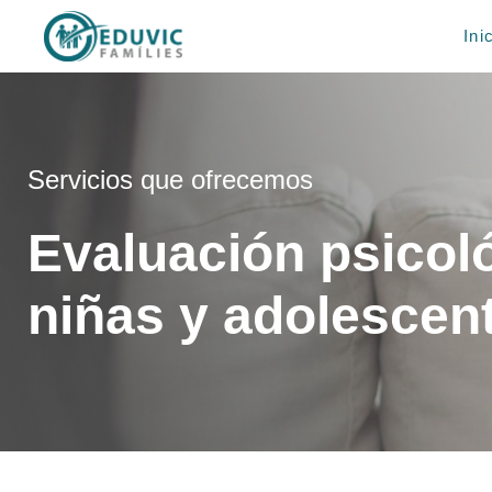
Saltar
Ini
al
contenido
Servicios que ofrecemos
Evaluación psicoló
niñas y adolescen