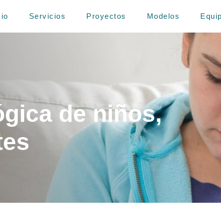
cio
Servicios
Proyectos
Modelos
Equi
gica de niños,
tes