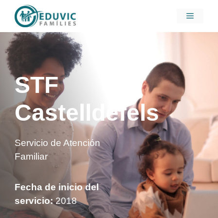
Saltar
Menú
al
contenido
STF
Castelldefels
Servicio de Atención
Familiar
Fecha de inicio del
servicio:
2018