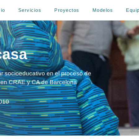
cio
Servicios
Proyectos
Modelos
Equi
casa
ar socioeducativo en el proceso de
as en CRAE y CA de Barcelona
010